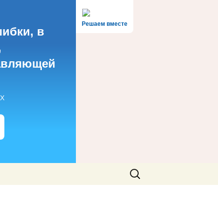
Решаем вместе
ибки, в
,
авляющей
КХ
Найти: