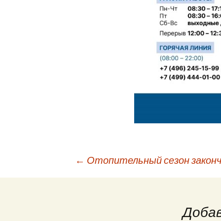
Навигация
←
Отопительный сезон закон
по
Доба