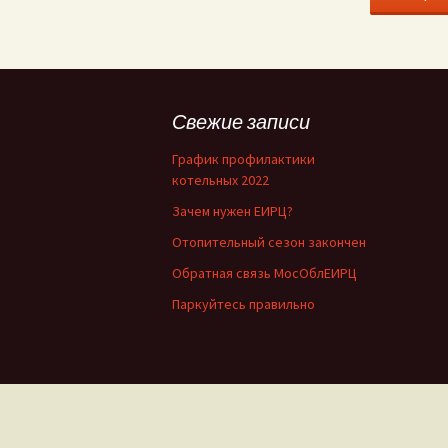
Alternative
Свежие записи
График профилактики
котельных 2022
Зачем нужен ЕИРЦ?
Отопительный сезон закончен
Обратная связь МосОблЕИРЦ
Паркуйтесь правильно