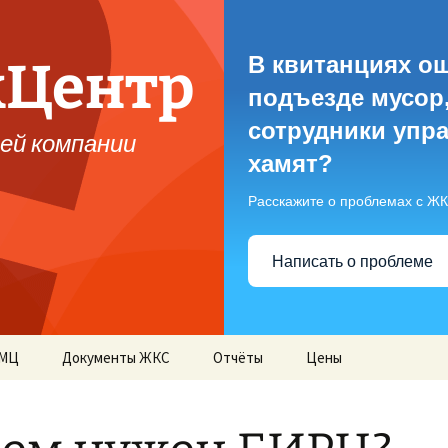
В квитанциях ош
жЦентр
подъезде мусор
сотрудники упр
ей компании
хамят?
Расскажите о проблемах с Ж
Написать о проблеме
СМЦ
Документы ЖКС
Отчёты
Цены