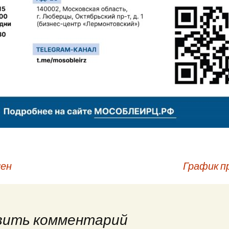
чен
График п
вить комментарий