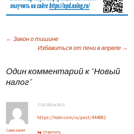
Навигация
←
Закон о тишине
Избавиться от пени в апреле
→
по
Один комментарий к “
Новый
записям
налог
”
27.03.2019 в 00:21
https://habr.com/ru/post/444882
Самозанят
Ответить